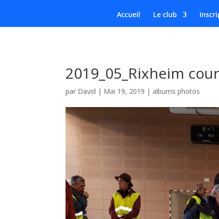
Accueil
Le club
Inscri
2019_05_Rixheim cour
par
David
|
Mai 19, 2019
|
albums photos