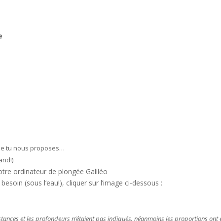
e
 que tu nous proposes…
and!)
votre ordinateur de plongée Galiléo
 besoin (sous l’eau!), cliquer sur l’image ci-dessous :
distances et les profondeurs n’étaient pas indiqués, néanmoins les proportions ont 