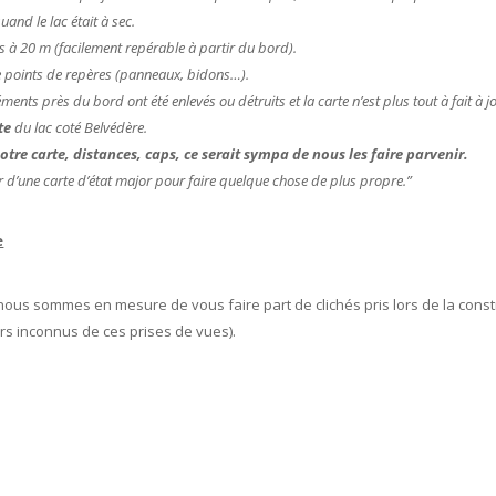
quand le lac était à sec.
s à 20 m (facilement repérable à partir du bord).
de points de repères (panneaux, bidons…).
ments près du bord ont été enlevés ou détruits et la carte n’est plus tout à fait à j
te
du lac coté Belvédère.
tre carte, distances, caps, ce serait sympa de nous les faire parvenir.
ir d’une carte d’état major pour faire quelque chose de plus propre.”
e
nous sommes en mesure de vous faire part de clichés pris lors de la const
rs inconnus de ces prises de vues).