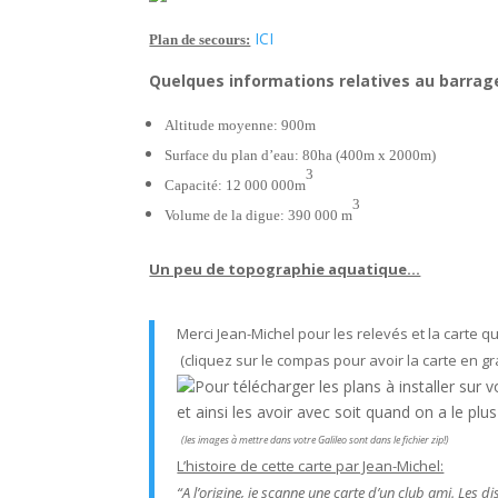
ICI
Plan de secours:
Quelques informations relatives au barrag
Altitude moyenne: 900m
Surface du plan d’eau: 80ha (400m x 2000m)
3
Capacité: 12 000 000m
3
Volume de la digue: 390 000 m
Un peu de topographie aquatique…
Merci Jean-Michel pour les relevés et la carte
(cliquez sur le compas pour avoir la carte en gr
Pour télécharger les plans à installer sur 
et ainsi les avoir avec soit quand on a le plus
(les images à mettre dans votre Galileo sont dans le fichier zip!)
L’histoire de cette carte par Jean-Michel:
“A l’origine, je scanne une carte d’un club ami. Les 