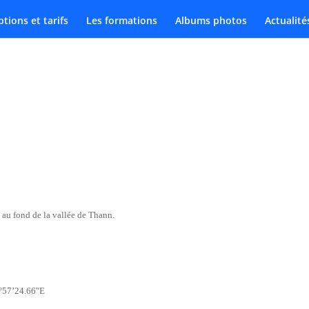
ptions et tarifs
Les formations
Albums photos
Actualité
, au fond de la vallée de Thann.
6°57’24.66″E