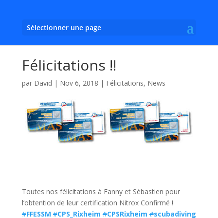
Sélectionner une page
Félicitations !!
par
David
|
Nov 6, 2018
|
Félicitations
,
News
Toutes nos félicitations à Fanny et Sébastien pour
l’obtention de leur certification Nitrox Confirmé !
#
FFESSM
#
CPS_Rixheim
#
CPSRixheim
#
scubadiving