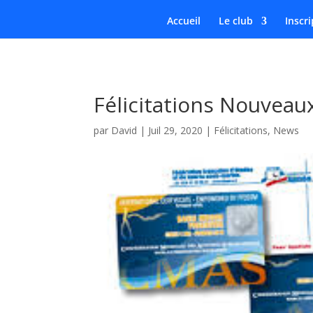
Accueil
Le club
Inscri
Félicitations Nouveaux
par
David
|
Juil 29, 2020
|
Félicitations
,
News