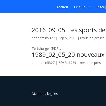
Accueil
Le club
Inscri
2016_09_05_Les sports de 
par
admin5327
|
Sep 5, 2016
|
revue de presse
Télécharger (PDF,...
1989_02_05_20 nouveaux
par
admin5327
|
Fév 5, 1989
|
revue de presse
Mentions légales